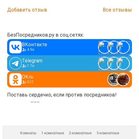
Добавить отзыв
Все отзывы
БезПосредников.ру в соц.сетях:
ВКонтакте
4.9к
Telegram
1.7к
OK.ru
522
Поставь сердечко, если против посредников!
Комнаты
1-комнатные
2-комнатные
3-комнатные